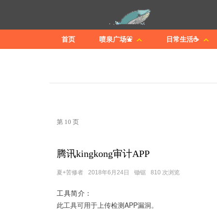
首页
喷泉广场⛲
日常生活☕
第 10 页
腾讯kingkong审计APP
夏+苦修者
2018年6月24日
锄锯
810 次浏览
工具简介：
此工具可用于上传检测APP漏洞。