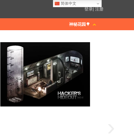
简体中文
登录
|
注册
神秘花园🌳
›