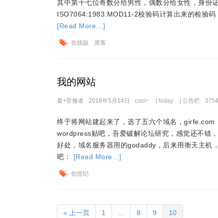
其中第十七位奇数分给男性，偶数分给女性，身份
ISO7064:1983.MOD11-2校验码计算出来的
[Read More…]
在线版
黑客
我的网站
夏+苦修者
2018年5月14日
cool~
|
today
|
公告栏
375
终于将网站建起来了，选了五六个域名，girfe.com；dail
wordpress贴吧，吾爱破解论坛研究，感觉还不
好处，域名服务器用的godaddy，后来用衡天主
吧：
[Read More…]
创世纪
« 上一页
1
…
8
9
10