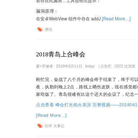
若存在此漏洞，工具会给出提示：
漏洞原理：
在安卓WebView 组件中存在 addJ
[Read More…]
腾讯
2018青岛上合峰会
夏+苦修者
2018年6月11日
today
|
公告栏
2022 次浏览
刚忙完，奋战了八个月的峰会终于结束了，终于可
夜，执勤到晚上2点，路线上晒伤皮肤，现在感觉都
家吃饭了。青岛很难有比这个还大的会议了，纪念
点击查看 峰会灯光焰火表演 完整视频——20180610
[Read More…]
纪年 大事记