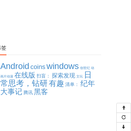
标签
windows
Android
coins
创世纪
动
日
在线版
探索发现
扫盲：
画片动漫
文玩
常思考，钻研
有趣
纪年
清单：
大事记
黑客
腾讯