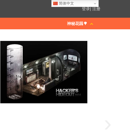
简体中文
登录
|
注册
神秘花园🌳
›