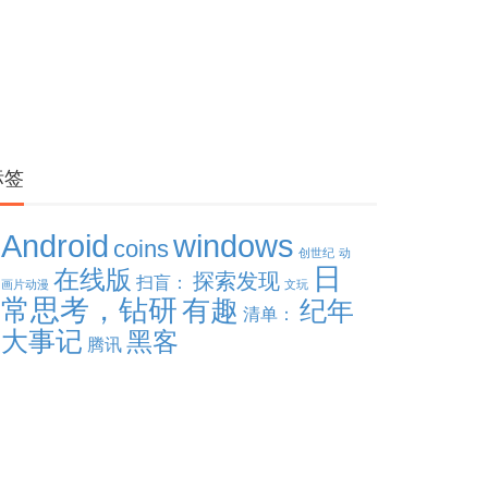
标签
windows
Android
coins
创世纪
动
日
在线版
探索发现
扫盲：
画片动漫
文玩
常思考，钻研
有趣
纪年
清单：
大事记
黑客
腾讯