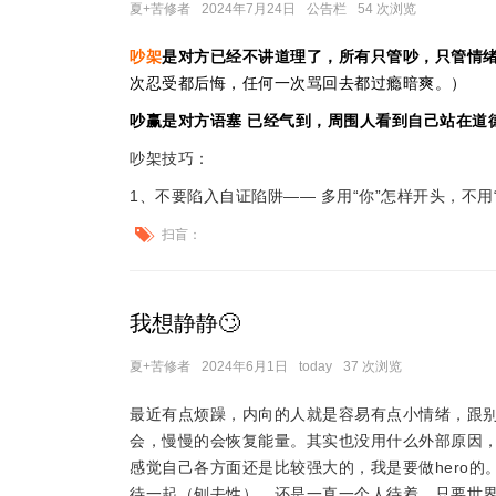
夏+苦修者
2024年7月24日
公告栏
54 次浏览
吵架
是对方已经不讲道理了，所有只管吵，只管情
次忍受都后悔，任何一次骂回去都过瘾暗爽。）
吵赢是对方语塞 已经气到，周围人看到自己站在道
吵架技巧：
1、不要陷入自证陷阱—— 多用“你”怎样开头，不用
扫盲：
我想静静🙄
夏+苦修者
2024年6月1日
today
37 次浏览
最近有点烦躁，内向的人就是容易有点小情绪，跟
会，慢慢的会恢复能量。其实也没用什么外部原因
感觉自己各方面还是比较强大的，我是要做hero
待一起（刨去性），还是一直一个人待着，只要世