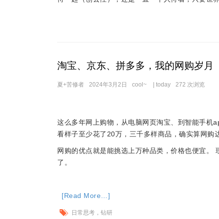
淘宝、京东、拼多多，我的网购岁月
夏+苦修者
2024年3月2日
cool~
|
today
272 次浏览
这么多年网上购物，从电脑网页淘宝、到智能手机a
看样子至少花了20万，三千多样商品，确实算网购
网购的优点就是能挑选上万种品类，价格也便宜。 
了。
[Read More…]
日常思考，钻研