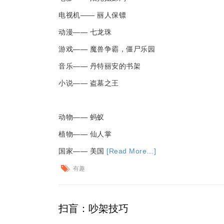
电视机—— 丽人保镖
动漫—— 七龙珠
游戏—— 魔兽争霸，僵尸乐园
音乐—— 丹特丽安的书架
小说—— 盗墓之王
动物—— 蚂蚁
植物—— 仙人掌
国家—— 美国
[Read More…]
有趣
扫盲：吵架技巧