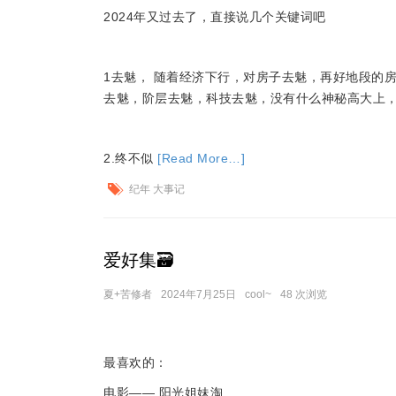
2024年又过去了，直接说几个关键词吧
1去魅， 随着经济下行，对房子去魅，再好地段的
去魅，阶层去魅，科技去魅，没有什么神秘高大上
2.终不似
[Read More…]
纪年 大事记
爱好集🗃
夏+苦修者
2024年7月25日
cool~
48 次浏览
最喜欢的：
电影—— 阳光姐妹淘