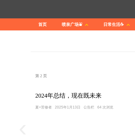
首页
喷泉广场⛲
日常生活☕
第 2 页
2024年总结，现在既未来
夏+苦修者
2025年1月13日
公告栏
64 次浏览
‹