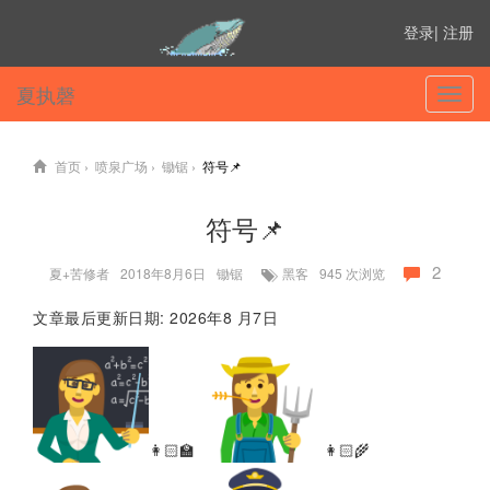
登录
|
注册
夏执磬
切
换
菜
单
首页
›
喷泉广场
›
锄锯
›
符号📌
符号📌
2
夏+苦修者
2018年8月6日
锄锯
黑客
945
次浏览
文章最后更新日期: 2026年8 月7日
‹
👩🏻‍🏫
👩🏻‍🌾