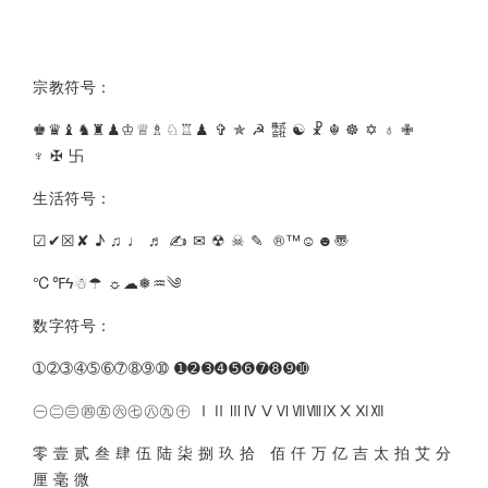
宗教符号：
♚♛♝♞♜♟♔♕♗♘♖♟ ✞ ✯ ☭ ㍿ ☯ ☧ ☬ ☸ ✡ ♁ ✙
♆ ✠ 卐
生活符号：
☑✔☒✘ ♪ ♫ ♩ ♬ ✍ ✉ ☢ ☠ ✎ ®™☺☻〠
℃℉ϟ☃☂ ☼☁❅♒༄
数字符号：
➀➁➂➃➄➅➆➇➈➉ ➊➋➌➍➎➏➐➑➒➓
㊀㊁㊂㊃㊄㊅㊆㊇㊈㊉ ⅠⅡⅢⅣⅤⅥⅦⅧⅨⅩⅪⅫ
零 壹 贰 叁 肆 伍 陆 柒 捌 玖 拾 佰 仟 万 亿 吉 太 拍 艾 分
厘 毫 微