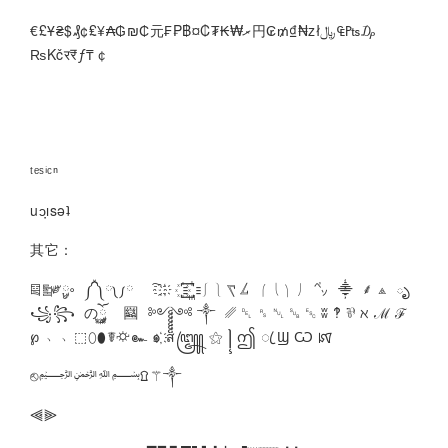
€£Ұ₴$₰¢₤¥₳₲₪₵元₣₱฿¤₡₮₭₩ރ円₢₥₫₦zł﷼₠₧₯
₨Kčर₹ƒ₸￠
ᵗᵉˢⁱᶜⁿ
uɔı̣sǝʇ
其它：
༕༖༗༘༙༚ ༼༽༾༿ ҇ ҈ ҉ ꙰ ꙱ ꙲ ⎰ ⎱ ⎲ ⎳ ⎛ ⎝ ⎞ ⎠ ㌷ ⸎ ⸙ ⟁ ృ
꧁꧂ のོ࿆༘ 圝 ༻༺ ༒ ␥ ␡ ␞ ␀ ␚ ␛ ʬ ‽ ⅌ ℵ ℳ ℱ
℘ ﹆﹅⬚⬯⬮☤⛮๛ ๑҉ ส็็็็็็꧅ ⚝ ꧍ ဤ ꦿ Ϣ Ѡ ꡤ
⎋﷽۩⚚༒
⫷⫸