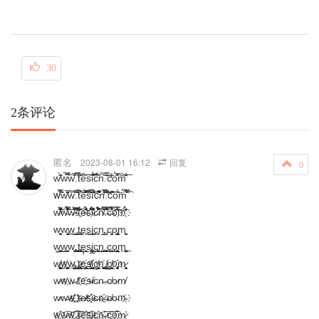
30
2条评论
匿名
2023-08-01 16:12
回复
0
w̛͊̀̏w̔̿̚͞w̛̆̆̅̐.̛̉͑̍̿t͐̾̆̀̏͞ê̑̎͞s̅̂͞i̓͋̋̽̐͡ĉ̊̏́͡n͑́͠.̛̄̈́̃̍̿c̛̾̂̔ö̓̅̋͒͠m̑͂̊̄͞
w҇̃̊̓̂̿w̛̅̆͛̂̄͂̓̋ẘ̈̍͌͝.̈́͐̑̍̈́͡t͆̀̾̀͝ë́̉͊̅̄͋͋͐̃͠s̿̎̂̆́̿̕ȉ͗͊̑̊͗̾͑̓͞c҇̆͌͋̂͑n̛̿͑͋̌̈́.̆͌̃̌̉́͊͊̕c҇͆͑͑̋̎͆o̅̈́̂͐͝m͛̌̀̐̃͋́̿͡
w̷̍͌̂͊̃̉̍͌̋͊̀̒͂̎͑̐̕ẃ̵̋̆̿̈̃̇́̀̆̆̒̃̚͝w̷̒̀̏̾̊͆̋͑̉͆͋͡.̴̛͒̎͑̆̊̉̏͒̾̓͑̚t҈͊͂̈̏̈́̑̉̈͞e̴̛̎̄̐̊̀̈́̓̇̆s҉̛͛̇̌̍̊͐͐̊͊̏̌͋͂ǐ̴̽̽͂̀͒̾̋̓̕c̵̈́̓̊̉̉̑̾͂̚͡ň̸̇̊̀̄̈́̍̈́̀̆͡.̶̛̏̿̋̆͋̏͗̓́̏c̶̾́͐́̉̔̊͒̿́͠o҉̿́͑̇̾̒͆̆͝m҉̇͊̈̀́̀̔̔́̕
w̧̳̝͉̬͙w̢̮̭͔w̪̠̳̬͢.̡͔̪t̢͇̩̮͔e͎̙͜s̟̱͢i̧̙̤̩̯̠c̨͕͙̱n̡͔͉̲ͅ.̡̞̩c̡̮͈̝o̢̫͇̭͎̳m̧̱̞͖
w͖̪͍̘̱̜̣͓͇͜w̨̭̗̣̬͔̠w̢̞͙̱̰.̜͚̲̲͖̘̘͢t̢̙̫̲̥̗̗̯̱͕̰ę͔̙͕̲͈͈s̢͎̙̱̟̞̠į̲̜̩̖̰̲̦̭̘͍ͅc̯̥͙͖̭̳̙͜n̘̠̳̝̘͙̜̪̠͢.̧̰̘̠̱͓̫c̨͔͙̪͇͇o̧̬̜͕̩̮̜͇̟̤̬͖ͅm͎̮̣̬̰̤̩͚̝̠͢
w̸͉̪̭͚̬͎̫̮͎̩̰͉͈̜̞͢ͅw҉̨̣̙͓͖̠͚̰̯͎̞̳̮̬w̵̢͎̩̠̯̭̞̘̦͈̫̥̣͇̤ͅ.҉̢̮̘̠̞̘͇̥̖̤͈t̷̢̲̦̫̫͉̝͚̤e҉̡͖̫͈̟͎͉͉͕̬̲̗̟͇̟͖̗s̸̨̫̬͔̘̩̳̫̞̫ͅi҈̨̩̱̞͙̳̫͈̘̘ͅç̸̭̠̝̦̜̣̟̥̤̣̦̬̪ͅn҉̙͚͚͖͕͖̗͎͈̪͢.̸̨̠͙̟̟̬͉̬͓̭̤̤̞̝͙͖ç̸͎̥̝̱͓̖̣͍̟̯̱̝̲o҈̡͔͉͕̜̠̬̟̩͓̙̱ͅṃ̷̨͈̬͓̟͎͉ͅ
w̷w҉w̵.̸t҉e҈s̴i̸c̵n̵.̴c̸o̷m̸
w̷w̶w҉҈.҈t̴e̷̸s҈҉i̴c̶n̷҈.̶c̴̸o̵m҉̴
w҈̧͝w̷͜͠w҈͢͡.̷̨͞ţ̵͠e҉͢͝s҈̢̛i̷̛͢c҉̧͝n̴̛͜.̷̨͞c҈̨͞o҉̧҇m̷̧̕