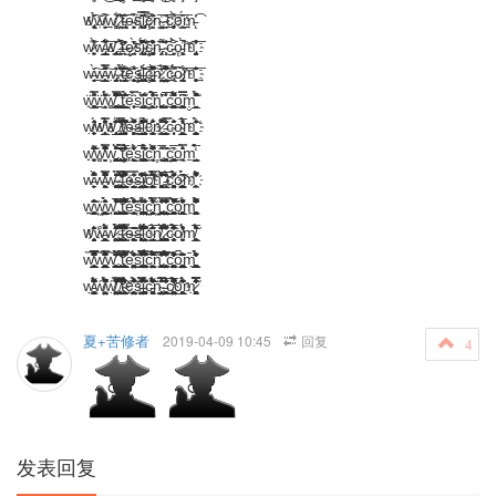
w҈̢͓̮̋̉͠w̸̮͔̣҇̓͢w̸̧̛͚͋̍.̷̤͙͍͛̔͊͢͞t̴̢̳͐̇̂͞ȩ̵͈̱҇͗s҈̧̪̿̌͠ͅi҉̡̥͙͐̿̀͡ç̷̳͙͊̕n̴̤͓͇̔͢͞.̴̛͊͢ͅc҈̡̜̱̥҇̀̑̓o҉͇̂́͢͞ṃ̵̨̓͡
w̷̧͍̣͍҇̒͊̀w̵̢̲͙͉͇̝͋͋͊͞w҈̡̞̙͔͇̗̇̍̍͠.̵̧̯̗͛̉̕̚ṯ̶̝̓̎̓̂̕͜ę̷̭͔̠̒̒̏̍̀̕s҈̢̫̘̒̌̂̈́̚͝ỉ̴͔̜̬͋͜͞ç̴̫̩͓̟͚̑̔̏͗͒̕n̵̡̯̟͌̂͞.̴͎̝̋̓̐͜͠c̵̨͈̗҇̉̀ǫ̵͔͈͖͓̀̚͠m҈̡̠̖̯̭̔͛̓͒͛͞
w̶̱̞̘͈̞̌̀͢͠ͅw̶̧̝̯͙͕̲̦͇̑́̋͌͛̿͠w̴̡̠̞̘̮̣̰̠͕͗̌̕.̷̗̩́̐͂͋̌̀̕͜ͅt̶̢̬̫͍̩̮̀͊̂̎̎͋̃͠e҈̦̬̩̳͉҇̾̄͐͜ş̶̯̥͍͇̟̊͑͝i҈̢̮͍͕̄̈́͡ç̶̫̙̯͖͚̝͉͊̀͌̑̆͛̔̚͠n̷͙̤̬̓̈́̅͢͝.҉̪̩̫͙̤͇̳̤҇͒̓͌̂̊̆̌͛͢c̵̢̟͔̋́̉̚͡o̷̢͕̭̗̪̊̓̃͞ͅm҈̥͓̮̜͛͊͊͗͢͞
ẅ̟̙͖̜̜̲͚̋́͒̂̿̊ẅ̪̦͈̟̯̝́́͂̓̃̄͋́̇w͚̦͇͔͔͚͍̮̠̟͆͂̆͌̋̏̿̒̐̂̚̚.̲͚͓̜̾̎̐̂t̩͕̝̲͇͍̗͇̬͖͊͂͆̀͒͊̾́ȇ͔̥̩̩̟̉̿̍̈s̱̜̫̟̉̏̑̓i̬̲͎̲̦̬͎̘̗͖̋͗͋̈c͓͕͖̟̜̬̯̊̅̀̇̐́̃̎̓̐͗ǹ̙͖͙̣̯̘͍͚͕̔̃͛.̞̦͓͍̖̮̝͐͛̅̊ċ̱͚̫̰͇͚̟͍̬́̏̍̌̆͌̉̽̎̉͌o̖͙̭̰͖̗̣̣͚͇͆̿̅̃͆ṃ̮̮̲͍̰̃͂̎͑́̄̾̀̆̚
w̸̙̣̱̥̩̠͐͑̂̈́̓w҈̲͕̫̖̿̾̌͐́̌́̊̎̈́w҉̲̘͈͔͙̈͐́̽͐͆͊.̸̬̜̝̰̦̘̿͐̈́̆͐̋̏̎̚t̸̠͙͉͚̖̠̭̭̖͍͊̈͊̀̈͐̽̏̎͛̔̚ĕ̶͎͍̝͖͙̟͍̓̆̂͂̀͒͗͌͛͛̈ș̴̝̣̪͔̲̽́͒̒̌̓͒͊i҈̰̜̯͉̯̫͙̽́͌̄̀̈̐͂c҈̟̠̜̫̬̞̪͒͐̋̾n̷͔̙̟̞̗͇̈͌̏̎̚.̵̳̙͇̯͈̜̠̔̿͊̾́͛̔̄́̓̓c̴̘̩̟̍̍͐̀̐̐̋̆̇ͅo̴̖͕̪̙̲͓͍̭̖͈̒̐́̓̊͗̎̅̒̓́m҈̬̪̯͔͔̠̭̮͓̞̰̃̈́̔̂̽̀̾
w̟̘̠̝̙͍̎̒͛̋͆̇͌̐̃̌̍w͚̱̮͈̝͂͂͊̀̏̒̏͐̇̊̈̿̓͊̚w͕̗̦͓̭͓͚̭͚̠͖̟̪̩̭̰̑̉̌̐̑̽̐̀.͕̜̜̦̮̲͉̩͕͎̭̜̰̀͂̔̔̒̃̈́̆̿͊ͅt͓̠̣͚͕̄̽̅̇͗̃̈́̒̓̐́e̙͉̰͕͖͖͙͋̒̆̾̾́̋s̮̞͚͎̯͑̅̾̍i̤̥͓̥͉͎͙͓̜̝͇̮̰̗̎͛̍̀͆̓́̎̇̑̓̉ͅc̦͈̜̘͉̠͌͌͂̀͆͛̒͑̍n̥̬̘̟̠̩̽̅̋̑.̭̜̜̲͕̟̜͕̤͙̭̮͚͕͉̥̃̉̍͊c͔͚̫͇͔̱̬̘͈̅̍̔̏o̲̘͖̘͔͛̀͐͑̿̇̑͗̀̎͐m̱͈͇̬̪̦̘̦͈̅́́̒̀̉
w̶̗̠̙͋̊͆̊͒̍̑͐̀ͅw̶̱͖͙̰̦̥͂̾̑͗͌̾̇͒̽̓͆̿̀͗̒̚w̴͚̟̮̬̟͉̘̠̃̆̈́̽̀̈̓̓.̶̩͍̘͇̝̦̘͕̰̤͚̱̏͋̉̂̿̍̉̔̃̌̀t҉͇̘͇͉̰̗̬̪̮͉̓͌̿͒̀̎̄͌̉̋̐̐͗e̶̪̬̰̯͉͎̮̭̖͊̂̿̓̊s̶̪̣̞̮̝͈̠͓̱̠̤̘͔̲̔̒̍͆͆̾̆̒̚ͅi̸̫̖̖̟̯͈͇͙̰̥̝̪̣͔̟͊̍͐͂̏̊̃̍c̸̙͉̰̠̘̬̙̮̞̙̩̥͇͎͋͆̿͂̍́͋̃̈́́́n҈̘̘̩̥͉̰͚̜͊̀͗̄̎͋̉̏̃̀̐̑̒̽̃͗ͅ.̵͔͓͖̲̅̅̐̓̈́͐̂c҉͚̝̝͎͈͍̠̤̗͍̖̟̗̳͌̑̈́̓̂̔̈́̐̋̀ͅo̷̩͍͓̳͍̗̭͇̖͇͈̟̙͓̍̃͂́̓́͆̀m҉̪͙͕͍͋͒͋̍̊̓͑͛̊̆̾̔͌͒́
w͍̝̦͉̠̯̳̞̱͇̰̯̠̦̜͚͐͆̃̌̐̽͂͑ẅ͖͖̙͇̩̲͚̳̙̤̠͉͇̮͖̐́͗̀̀̏̐̑̌͐͗ͅw̘̮̭̫̦̰̖͍͍͙͎͖̍̅͂̒̊̓̌̇̚.̙̳͉͉̖͖͉͚̟̞͙͕͖̈̈̑̇̓̾͆̽̐̐͊t̪̠̖̣͎̘̗̮̳͕͚̮͔̪͈̠͋̇̄̓͌̈́̃̌̑̅̍̇̓̚ė͍̱̥̮̞̮̪̦͓́̒̄̃̊̀̀͒͑͒͂̇̀ŝ̜̦̤͖͓̙͎͓̭̣̱̩͍͙͋̆́͗̽̾̔i̯̤͖͖̯͎͚͈̳̞͚͎̲͗͐͂̍͂̆̀̾̓͗c͖̮̳͎̩̥͍̮̩̫̜͍̩̙̀͗̓͋̑̿͐̒̃͋́̍͗̍n͖͚̭̲͇̩̬͔̖̝̱̗̞͚̊̋̀́͛͗̽̓̓̐̐.͔̪̤̤͓̰̗͖͖͔̘̯͔̲̝̆͊̑̿͑̍͋̄̌̒͂̚c̫̪̝͕̜͚̩͓̰̩̰̘̣̫̃̅̽͒̓̇̄̓̍̐̀̽̚̚ỏ̘̰̯͚̲̟̗̘͎̬̲̑́͛͋̐͗͛͊͒̎̇͗̍̓̓m͎͎͇͉̱̣̘̟͍͚̩̳͛͒͌͋̊̇̀͗̇͆͌̒̈́̚
w҉͉̘͕͈̭̯̖̭̮͙̖̍͗͛̄̄͂̇͐̂ẘ̶͓͙̲̖͖̪̟͔͍̯̜̐̾͌́̂̈́ͅw̷͓̖̩͕̮̩̱͖͖̪̟͔̤̽͒́͂́̀̋͐̒̌͋̎.̴̳͔͖̥͖̗̖̭͚͈͛͋̇̌́̐̅͐̾̈̚ṱ̷̰̲̜͓͍͙̗̱̞͑̓͛͑͂͒̾̈́̾̿̐͒̂̚ͅͅȅ̶͖̳̣̫̠̫͖͙̘͈͎͎̃̎͆̃̎̑̇ś̴̠̦͓̖͖͔̭͎͎̞̜̭̈̐̄̑̂̌̉́̒̚ͅi҉̤̞͉̜͙̮̳̖̦̪̮̜̞̝̉̈́̎͂͑͗́̾̍͐̚̚c̴̯̲͔͍̖͇̘̯̈͐͊͗̅́̋̄̄͑͑̋̇̏ͅͅn̸̫̝͕̲͕̭͕̱͚̍͆̋̾̂̊͛̓̽̅͒̀̆̈̎̌ͅͅ.̷̠̜͚̦͖̥͖̳̟̣̭͓͒́̇͒͌͌̓̀c̴̟̱̘͎̣̦̥̞͈̫̅͆̀́͆̒̽͐̇͒̎͑̊̀͊͛ȯ̸͈͙͍͕̦̩͈̠́̉̐͐̽̓̔m̸̭̞̫̭̞͖̰͔͉̭̜̲̬͓̅̾͛͗͗̍̌͑̃̈͒́̍̉
w̞̞̘̠̗̮͈̲̞͙͇̩̝͙̦͕͓̝̗̮̠̗͔̏̿̈͌͌̅͒̽͆̒͋̿w̠̬̳̫̱̩͍̙͕̪̤͕̩̲̖̦͙̥͖̟̜͕͚̃͌̓̐̾̇̿͂͆̽͋̈́̊͒ͅw͇̖̭̯͕͇̞̩̩͉͖̰͔͓͈̝̦̫̖̩̳̪̱͖̃̈́̓͆̑̈͊̊̌̔̀̏͌͑̒̊.̳̗̯͈̳͇̖̪̭̥̪̜̜̬̳̪̬̋̃́͂͆͊̔̾̓͊̽̓́͋͛̈́̀̏̃̔̈̃t̙͓̩̫͖̟̪̲̰̯͉͙́̒͋͌̒̈̊̿̽̑͒̾̀͒͂̽̌͋̚e͍̤̞͉͚͖͓̘̰̤̳̮̝̪̩̞̠͂̈̏́̐͑̍͑̏̈͒̈̓̌̆̓̇̆͂̍̉ͅs͔̲͕̩͕̰̱̯͇̰͙̬̦͉̜̖̘̗̙̘̉͌̈̇͛̽́̄͋̂͑͗̓͐̄̈̀̍̋͂̿͂̇̚i̫̯̫̤̮̱̜͔̭̞͖̮̰̪̬̯͚̰̓̈̑̀͗̈́̈́͆̓͒͂̉̂̍̿̚ͅc͎͖̞̬͉̳͇̯̤̞͉̟̬͆̂́̐͐̎̌̋͗̑͛̍̈́̅͒́̇̂͋̃̚n̗͚͎͇̫̮̟̘͓̘̠͉̯̆͒͒̎͂̂̅̎̆̓̇͊̄̾̏̓̃̃̉͌.̞̩̞͈̤̮͈̫̪̗̱̙̟͓̩̣̟̫͓͂̏̆̊̀͐͋̌̊̅͐̔̂̽̌͋̌̑̋̔̋̈́c̠͚̜̫͎̣̭̩͙͙̙̰̝̬͉͇͙̰̞̰̟̤͒̇͗̓̈͗̾͌̓̆̎̒̓͊̈̓̚ő̪̪͓̙̙͍̠̥͈̫͚̞̩̲̳͔̤̩͚̯͖͉̩͂̽̋̈͐͛̎̌̎͊͆̚m̲͇̠̙̪̯͚͍͚̜̣̘͕͚̲̠̱͉̘̞̦̜̄̋͊̉̔̽̈́̀͒̒̔̄̌̇̔́ͅͅ
w̵͈̞͇̟̳̜̥͓͈̜̬̣̩͚̣̋̑̌́͒̏̈͒͌͆̔̑̉̓̏ͅͅẃ̸̬̤̘̟̞͖͙̝̝̪̦̤͈̝̦̦̠̄́͑̂͋͂̏̍̆͑̀̑̉̔̚̚ẃ̸͖͖̬͉͉̣͎̤̤̳̪̦̮̖͓͓̏̓̆͋̒̆̓̓̑̓́̋̓̎͑̿̚.̸̣̞͔̯̳̖̟͔̯̩͈̜͖͔̮̘͖̥̍͐̓̐̊͒͋̃̈̃̎̏͗̋͐̅̅̂̏̚̚̚̚ͅṱ̴̞̣̰̰̩̥̯̬̗̖͙͖̜̪͗̒́͛̀̔̇̃̓͗͛͑̌͒̀ͅe҉̳̦̜̦̟̘̪͖̞̘̣̙͇͔͎͉̤͎̓̐̽̆̏̑͒̃́̍̊̊͆̀̈̐͑̍s̵̯̪̩̳̱̤̳̬͍̳̫͓̝̱̖͉͛̀͐̀̓̍̑̑̿͑̾͌̀̇̔̇̊̄̐i̵̜̦̯̟̱̱̳̫͕͈̟͚͚̟͗̓́̇͋̍̈͆͐̈́͆́c̵͚̩͕̙̫̜̩͙̩̜̟̥̜͖̮͓͒́͌̉̄̔̏́͒̍̃̏̈͆̋̓̉̋̈ͅṅ̴̫͎̲͇̟͇̤̤̬͙̯͇̱̘͎͈̳͈͈̭̝̖̟̋̎̅͒͛̿͊́̅̈́͛̑.̵̦̖̪̭͉͓̥͈̱̲̜͖͓͉̜̦̫̭̫͓̖̟͎̄̓͐̆̅͛̒̈̈͒͂̂͂̈́̆̐̌c̸͚͈̳͇̝̘̪͕̲̤̮͓̩̱͕̱̗̝̤͈̜͔̑̓̊̔͌̈́̔̑̐̅͗̋̄̌͛̀̉̄̄͋̓̉̊͆o҈͖͎͉̳̠͖̰̮̥̘̟̲͔͈̩̓̊͂͛̔̈́̏͆́̈́̽͐͊m̷̜̝͎̝̣̝̥̭̳͚̥͔͈͖̣̰̥͍̭̩̖̟̯̓̒͑̒̎̇̂́͊̿̑̐͑͂̀̿̽̃
夏+苦修者
2019-04-09 10:45
回复
4
发表回复