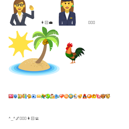
👩🏻‍💼
👮🏻‍♀️
^_^🌌🤷🏻‍♀️👩🏻‍💻