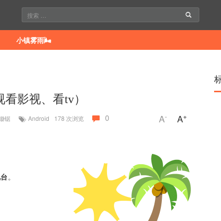
小镇雾雨🌬
电视看影视、看tv）
-
+
A
A
0
锄锯
Android
178
次浏览
视台
。