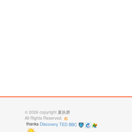
© 2026 copyright
夏执磬
All Rights Reserved.
BBC
TED
Discovery
thanks