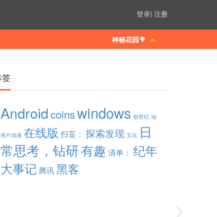
登录
|
注册
神秘花园🌳
标签
windows
Android
coins
创世纪
动
日
在线版
探索发现
扫盲：
画片动漫
文玩
常思考，钻研
有趣
纪年
清单：
大事记
黑客
腾讯
›