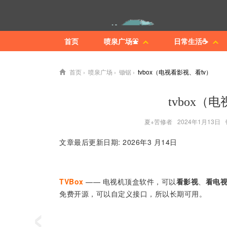
首页
喷泉广场⛲
日常生活☕
首页
›
喷泉广场
›
锄锯
›
tvbox（电视看影视、看tv）
tvbox（
夏+苦修者
2024年1月13日
文章最后更新日期: 2026年3 月14日
TVBox
—— 电视机顶盒软件，可以
看影视
、
看电
‹
免费开源，可以自定义接口，所以长期可用。