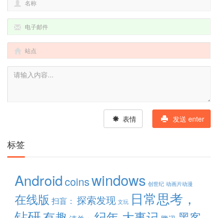
表情
发送 enter
标签
windows
Android
coins
创世纪
动画片动漫
日常思考，
在线版
探索发现
扫盲：
文玩
钻研
有趣
纪年 大事记
黑客