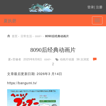
登录
|
注册
夏执磬
切
换
菜
单
首页
›
日常生活
›
cool~
›
8090后经典动画片
8090后经典动画片
夏+苦修者
2025年8月8日
cool~
动画片动漫
36
次浏览
2
文章最后更新日期: 2026年3 月14日
https://bangumi.tv/
‹