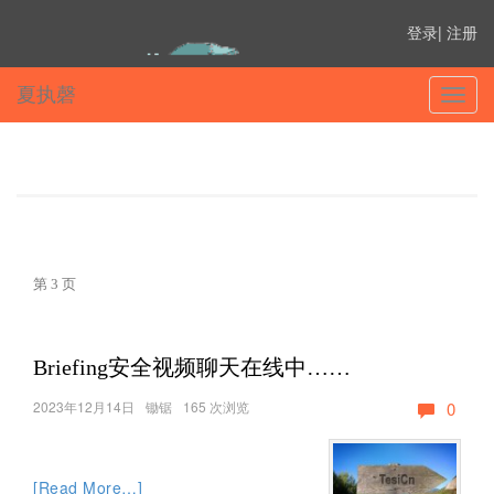
登录
|
注册
夏执磬
切
换
菜
单
第 3 页
Briefing安全视频聊天在线中……
2023年12月14日
锄锯
165 次浏览
0
‹
[Read More…]