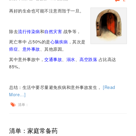
再好的生命也可能不注意而毁于一旦。
除去
流行传染病
和
自然灾害
战争等，
死亡率中 占50%的是
心脑疾病
，其次是
癌症
、
意外事故
、其他原因。
其中意外事故中，
交通事故
、
溺水
、
高空跌落
占比高达
85%。
总结：生活中要尽量避免疾病和意外事故发生，
[Read
More…]
清单：
清单：家庭常备药