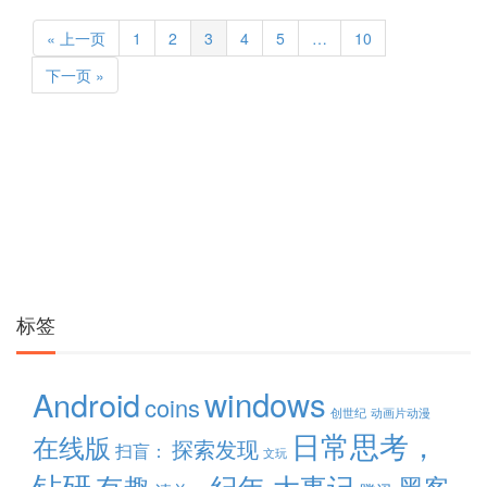
« 上一页
1
2
3
4
5
…
10
下一页 »
标签
windows
Android
coins
创世纪
动画片动漫
日常思考，
在线版
探索发现
扫盲：
文玩
钻研
有趣
纪年 大事记
黑客